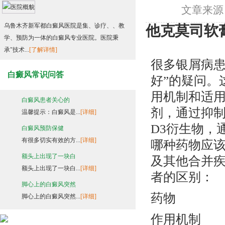
文章来源
乌鲁木齐新军都白癜风医院是集、诊疗、、教
他克莫司软
学、预防为一体的白癜风专业医院。医院秉
承"技术...
[了解详情]
很多银屑病患
白癜风常识问答
好”的疑问。
用机制和适
白癜风患者关心的
剂，通过抑
温馨提示：白癜风是...
[详细]
D3衍生物，
白癜风预防保健
有很多切实有效的方...
[详细]
哪种药物应
额头上出现了一块白
及其他合并
额头上出现了一块白...
[详细]
者的区别：
脚心上的白癜风突然
药物
脚心上的白癜风突然...
[详细]
作用机制