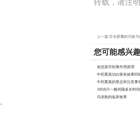
转载，请注
上一篇:
百令胶囊的功效与
您可能感兴
他克莫司软膏作用原理
中药熏蒸治白斑有效果吗
中药熏蒸的禁忌和注意事
308光疗一般间隔多长时
乌龙散的临床效果
>
网站页
医院介绍
院内新闻
医护团队
咨询电话：15739447599